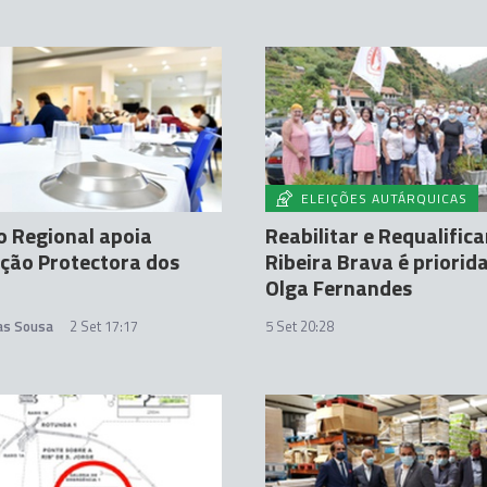
A
ELEIÇÕES AUTÁRQUICAS
 Regional apoia
Reabilitar e Requalifica
ção Protectora dos
Ribeira Brava é priorid
Olga Fernandes
tas Sousa
2 Set 17:17
5 Set 20:28