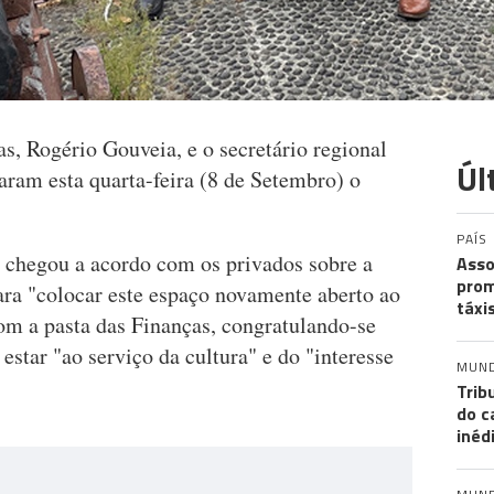
as, Rogério Gouveia, e o secretário regional
Úl
aram esta quarta-feira (8 de Setembro) o
PAÍS
 chegou a acordo com os privados sobre a
Asso
prom
ara "colocar este espaço novamente aberto ao
táxi
com a pasta das Finanças, congratulando-se
 estar "ao serviço da cultura" e do "interesse
MUN
Trib
do c
inéd