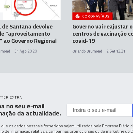
A
CORONAVÍRUS
 de Santana devolve
Governo vai reajustar o
 de “aproveitamento
centros de vacinação c
o” ao Governo Regional
covid-19
rumond
31 Ago 20:20
Orlando Drumond
2 Set 12:21
TTER EXTRA
a no seu e-mail
mação da actualidade.
 que os dados pessoais fornecidos sejam utilizados pela Empresa Diário de
io de informação relativa a campanhas promocionais ou de marketing do D