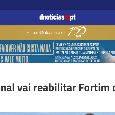
Faltam
65 dias
para os
al vai reabilitar Fortim 