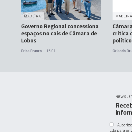
MADEIRA
MADEIR
Governo Regional concessiona
Câmara
espaços no cais de Câmara de
critica
Lobos
polític
Erica Franco
15:01
Orlando D
NEWSLE
Receb
infor
Autorizo
Lda para env