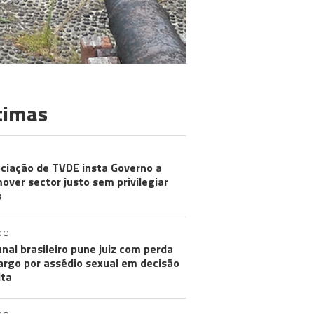
timas
ciação de TVDE insta Governo a
over sector justo sem privilegiar
s
DO
unal brasileiro pune juiz com perda
argo por assédio sexual em decisão
ita