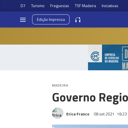
D7
Turismo
Freguesias
TSF Madeira
Iniciativas
Edição
Impressa
MADEIRA
Governo Region
Erica Franco
08 set 2021
18:23