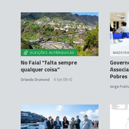
ELEIÇÕES AUTÁRQUICAS
MADEIR
No Faial “falta sempre
Governo
qualquer coisa”
Associa
Pobres
Orlando Drumond
6 Set 09:10
Jorge Frei