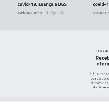
covid-19, avança a DGS
covid-1
Marianna Pacifico
31 Ago 14:27
Marianna P
NEWSLE
Receb
infor
Autorizo
Lda para env
através dos 
data de subs