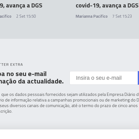
9, avança a DGS
covid-19, avança a DGS
acifico
2 Set 15:50
Marianna Pacifico
7 Set 15:23
TTER EXTRA
a no seu e-mail
mação da actualidade.
 que os dados pessoais fornecidos sejam utilizados pela Empresa Diário de
io de informação relativa a campanhas promocionais ou de marketing do D
seus diversos canais de comunicação, até o termo do prazo de cinco anos 
crição.