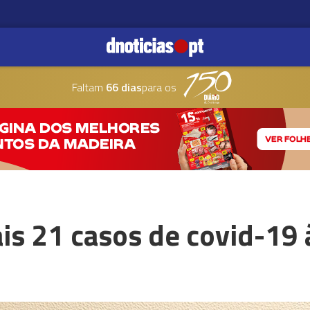
Faltam
66 dias
para os
is 21 casos de covid-19