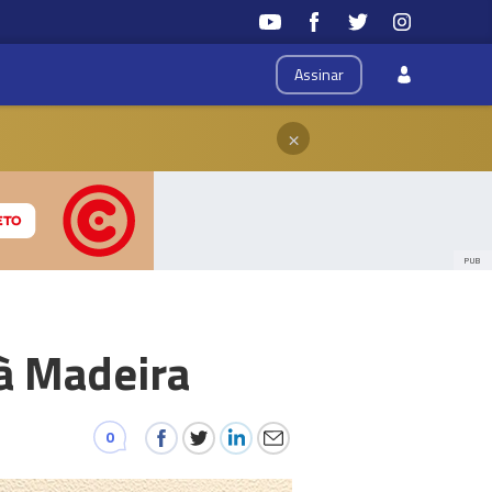
Assinar
×
PUB
 à Madeira
0