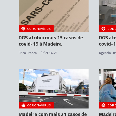
CORONAVÍRUS
COR
DGS atribui mais 13 casos de
DGS atr
covid-19 à Madeira
covid-1
Erica Franco
3 Set 14:45
Agência Lu
CORONAVÍRUS
COR
Madeira com mais 21 casos de
Madeira