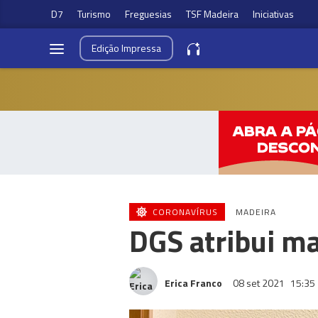
D7
Turismo
Freguesias
TSF Madeira
Iniciativas
Edição
Impressa
CORONAVÍRUS
MADEIRA
DGS atribui ma
Erica Franco
08 set 2021
15:35