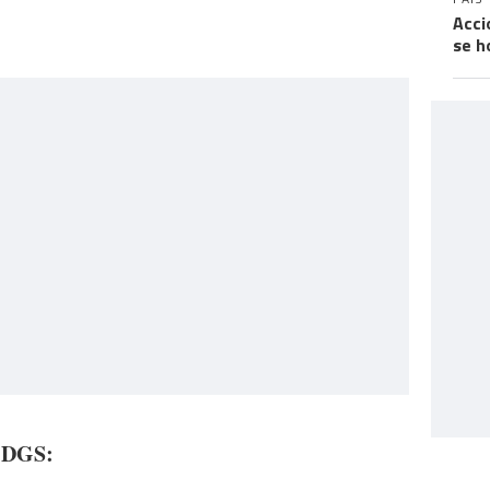
Acci
se h
a DGS: