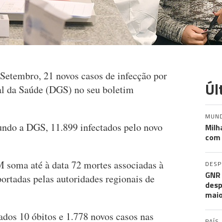
 Setembro, 21 novos casos de infecção por
Úl
al da Saúde (DGS) no seu boletim
MUN
undo a DGS, 11.899 infectados pelo novo
Milh
com 
 soma até à data 72 mortes associadas à
DES
GNR 
ortadas pelas autoridades regionais de
desp
maio
ados 10 óbitos e 1.778 novos casos nas
PAÍS