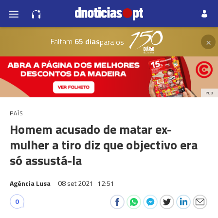
×
Faltam
65 dias
para os
PUB
PAÍS
Homem acusado de matar ex-
mulher a tiro diz que objectivo era
só assustá-la
Agência Lusa
08 set 2021
12:51
0