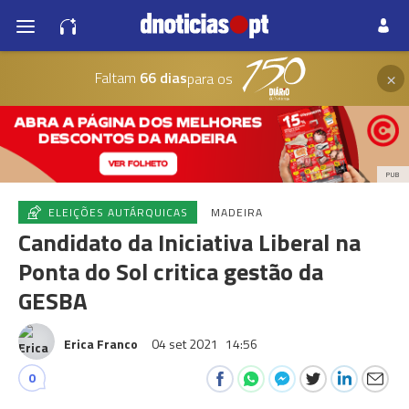
×
Faltam
66 dias
para os
PUB
ELEIÇÕES AUTÁRQUICAS
MADEIRA
Candidato da Iniciativa Liberal na
Ponta do Sol critica gestão da
GESBA
Erica Franco
04 set 2021
14:56
0