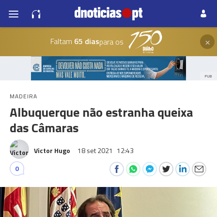
×
Faltam
65 dias
para os
PUB
MADEIRA
Albuquerque não estranha queixa
das Câmaras
Victor Hugo
18 set 2021
12:43
0