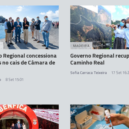
A
MADEIRA
 Regional concessiona
Governo Regional recu
 no cais de Câmara de
Caminho Real
Sofia Carraca Teixeira
17 Set 16:
o
8 Set 15:01