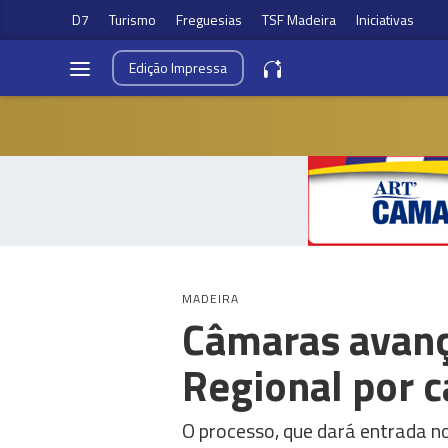
D7
Turismo
Freguesias
TSF Madeira
Iniciativas
Edição
Impressa
MADEIRA
Câmaras avanç
Regional por c
O processo, que dará entrada no