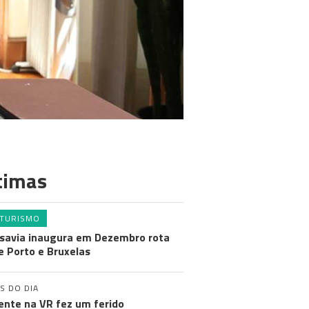
timas
TURISMO
savia inaugura em Dezembro rota
e Porto e Bruxelas
S DO DIA
ente na VR fez um ferido