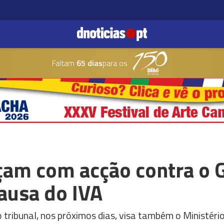
Faltam
65 dias
para os
am com acção contra o 
ausa do IVA
 tribunal, nos próximos dias, visa também o Ministéri