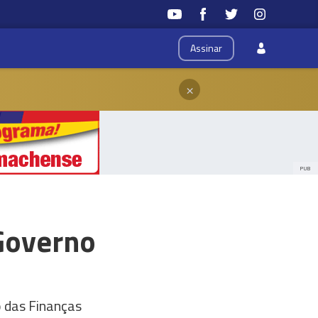
Assinar
×
PUB
Governo
o das Finanças