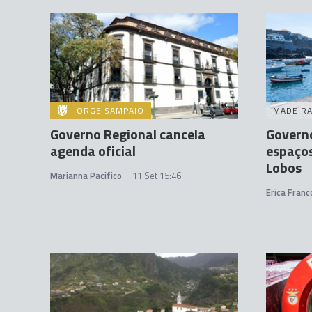
JORGE SAMPAIO
MADEIR
Governo Regional cancela
Governo
agenda oficial
espaços
Lobos
Marianna Pacifico
11 Set 15:46
Erica Franc