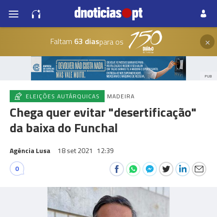
×
Faltam
63 dias
para os
PUB
ELEIÇÕES AUTÁRQUICAS
MADEIRA
Chega quer evitar "desertificação"
da baixa do Funchal
Agência Lusa
18 set 2021
12:39
0