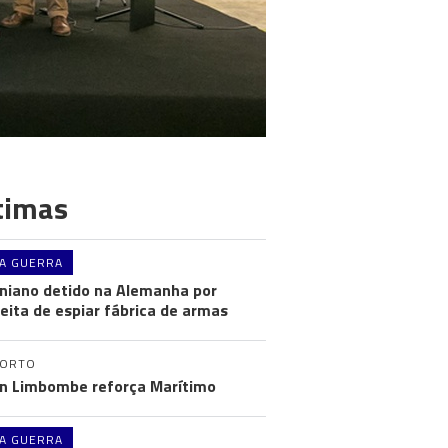
timas
A GUERRA
niano detido na Alemanha por
eita de espiar fábrica de armas
PORTO
n Limbombe reforça Marítimo
A GUERRA