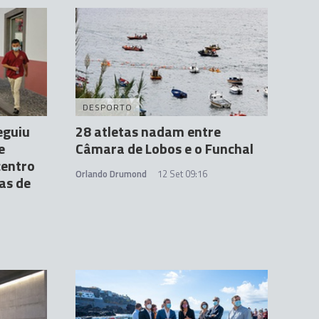
DESPORTO
eguiu
28 atletas nadam entre
e
Câmara de Lobos e o Funchal
centro
Orlando Drumond
12 Set 09:16
as de