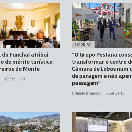
A
MADEIRA
do Funchal atribui
“O Grupo Pestana cons
o de mérito turístico
transformar o centro d
reiros do Monte
Câmara de Lobos num 
de paragem e não apen
13 Set 17:40
passagem”
Orlando Drumond
6 Set 21:16