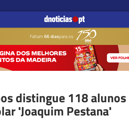
Faltam
66 dias
para os
os distingue 118 alunos
lar 'Joaquim Pestana'