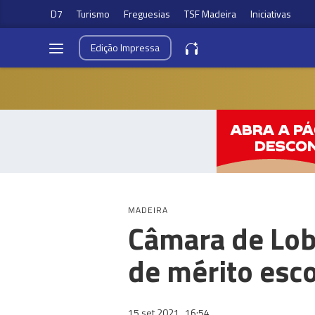
D7
Turismo
Freguesias
TSF Madeira
Iniciativas
Edição
Impressa
MADEIRA
Câmara de Lob
de mérito esco
15 set 2021
16:54