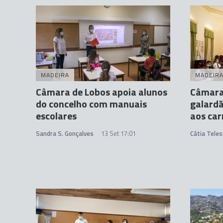
MADEIRA
MADEIR
Câmara de Lobos apoia alunos
Câmara 
do concelho com manuais
galardã
escolares
aos car
Sandra S. Gonçalves
13 Set 17:01
Cátia Teles