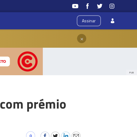
Assinar
×
PUB
 com prémio
0