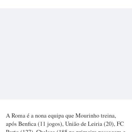
A Roma é a nona equipa que Mourinho treina,
após Benfica (11 jogos), União de Leiria (20), FC
Porto (127), Chelsea (185 na primeira passagem e