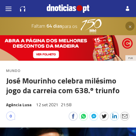
×
Faltam
64 dias
para os
PUB
MUNDO
José Mourinho celebra milésimo
jogo da carreia com 638.º triunfo
Agência Lusa
12 set 2021
21:58
0