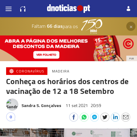
×
Faltam
66 dias
para os
PUB
CORONAVÍRUS
MADEIRA
Conheça os horários dos centros de
vacinação de 12 a 18 Setembro
Sandra S. Gonçalves
11 set 2021
20:59
0