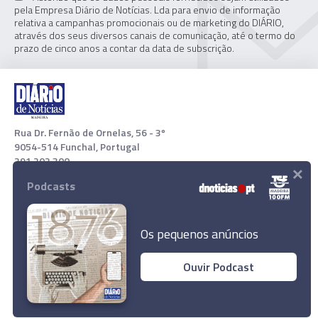
pela Empresa Diário de Notícias. Lda para envio de informação
relativa a campanhas promocionais ou de marketing do DIÁRIO,
através dos seus diversos canais de comunicação, até o termo do
prazo de cinco anos a contar da data de subscrição.
Rua Dr. Fernão de Ornelas, 56 - 3º
9054-514 Funchal, Portugal
291 202 300
×
Podcasts
Download App
Os pequenos anúncios
Ouvir Podcast
Saúde divulga horários dos centros de
vacinação na RAM até 11 de Setembro
© 2021 Empresa Diário de Notícias, Lda. Todos os direitos
reservados.
Ler Artigo