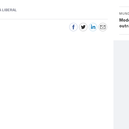
A LIBERAL
MUN
Mode
outr