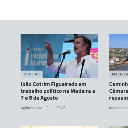
MADEIRA
MADEIR
João Cotrim Figueiredo em
Caminh
trabalho político na Madeira a
Câmara
7 e 8 de Agosto
repavi
Agência Lusa
31 Jul 09:42
Marianna P