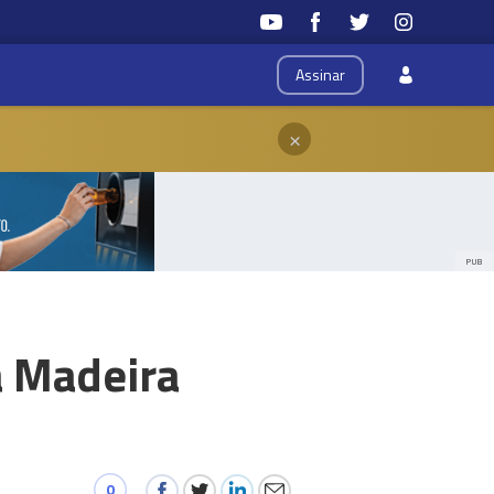
Assinar
×
PUB
 à Madeira
0