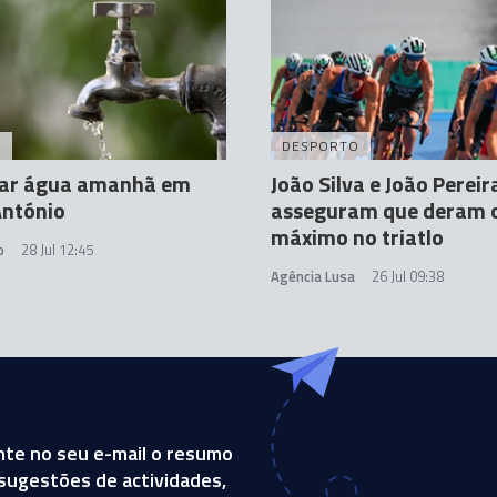
A
DESPORTO
ltar água amanhã em
João Silva e João Pereir
António
asseguram que deram 
máximo no triatlo
o
28 Jul 12:45
Agência Lusa
26 Jul 09:38
te no seu e-mail o resumo
, sugestões de actividades,