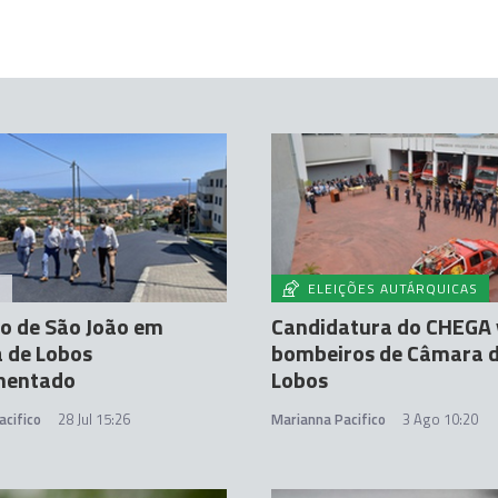
A
ELEIÇÕES AUTÁRQUICAS
o de São João em
Candidatura do CHEGA v
 de Lobos
bombeiros de Câmara 
mentado
Lobos
acifico
28 Jul 15:26
Marianna Pacifico
3 Ago 10:20