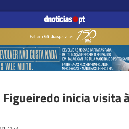
Faltam
65 dias
para os
 Figueiredo inicia visita
2021
11:23