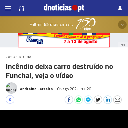
×
Faltam
65 dias
para os
PUB
CASOS DO DIA
Incêndio deixa carro destruído no
Funchal, veja o vídeo
Andreína Ferreira
05 ago 2021
11:20
0