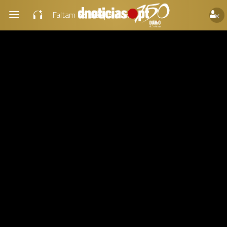
×
Faltam
65 dias
para os