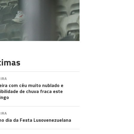
timas
IRA
ira com céu muito nublado e
ibilidade de chuva fraca este
ingo
IRA
mo dia da Festa Lusovenezuelana