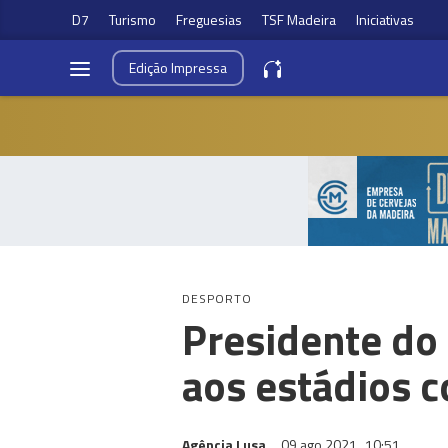
D7
Turismo
Freguesias
TSF Madeira
Iniciativas
Edição
Impressa
DESPORTO
Presidente do 
aos estádios 
Agência Lusa
09 ago 2021
10:51