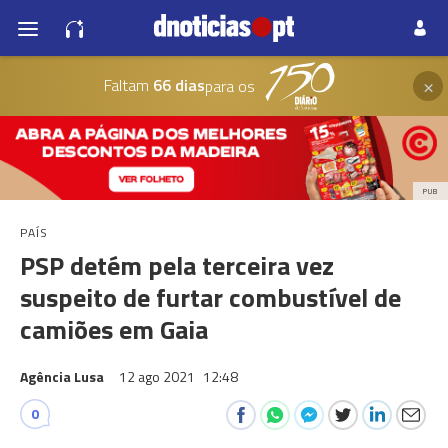
×
Faltam
66 dias
para os
PUB
PAÍS
PSP detém pela terceira vez
suspeito de furtar combustível de
camiões em Gaia
Agência Lusa
12 ago 2021
12:48
0