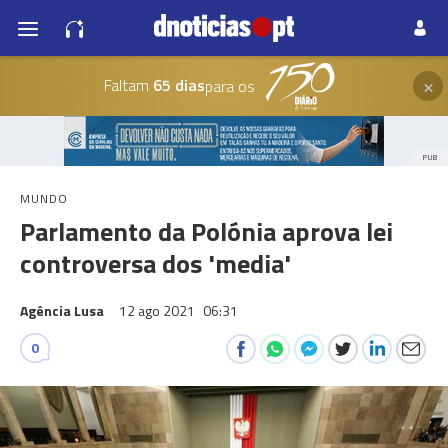
×
Faltam
65 dias
para os
PUB
MUNDO
Parlamento da Polónia aprova lei
controversa dos 'media'
Agência Lusa
12 ago 2021
06:31
0