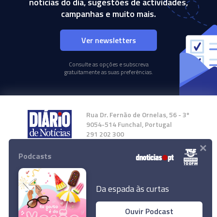
notícias do dia, sugestões de actividades,
campanhas e muito mais.
Ver newsletters
Consulte as opções e subscreva
gratuitamente as suas preferências.
Rua Dr. Fernão de Ornelas, 56 - 3º
9054-514 Funchal, Portugal
291 202 300
×
Podcasts
Instale a nossa App
Da espada às curtas
Ouvir Podcast