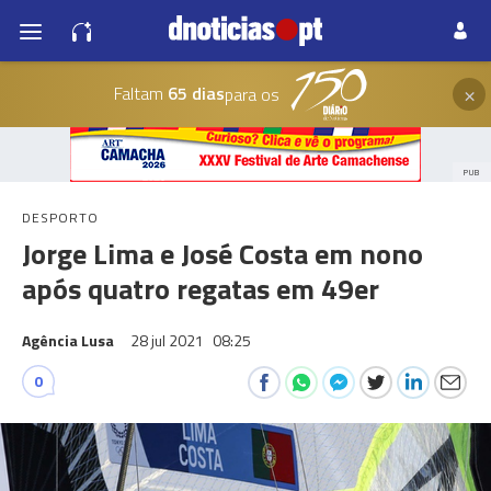
×
Faltam
65 dias
para os
PUB
DESPORTO
Jorge Lima e José Costa em nono
após quatro regatas em 49er
Agência Lusa
28 jul 2021
08:25
0