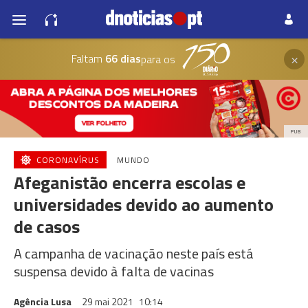
×
Faltam
66 dias
para os
PUB
CORONAVÍRUS
MUNDO
Afeganistão encerra escolas e
universidades devido ao aumento
de casos
A campanha de vacinação neste país está
suspensa devido à falta de vacinas
Agência Lusa
29 mai 2021
10:14