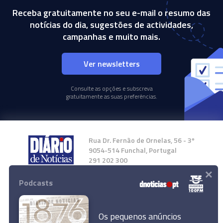
Receba gratuitamente no seu e-mail o resumo das
notícias do dia, sugestões de actividades,
campanhas e muito mais.
Ver newsletters
Consulte as opções e subscreva
gratuitamente as suas preferências.
Rua Dr. Fernão de Ornelas, 56 - 3º
9054-514 Funchal, Portugal
291 202 300
×
Podcasts
Instale a nossa App
Os pequenos anúncios