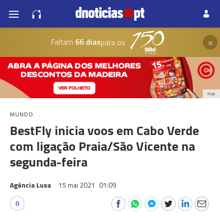
×
Faltam
66 dias
para os
PUB
MUNDO
BestFly inicia voos em Cabo Verde
com ligação Praia/São Vicente na
segunda-feira
Agência Lusa
15 mai 2021
01:09
0