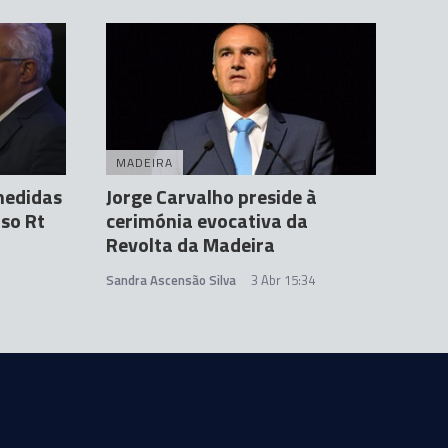
MADEIRA
medidas
Jorge Carvalho preside à
aso Rt
cerimónia evocativa da
Revolta da Madeira
Sandra Ascensão Silva
3 Abr 15:34