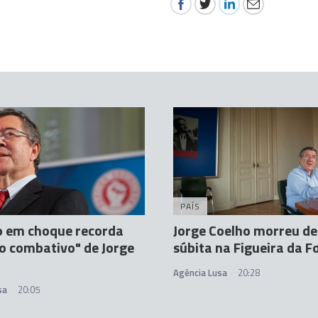
PAÍS
o em choque recorda
Jorge Coelho morreu d
to combativo" de Jorge
súbita na Figueira da F
Agência Lusa
20:28
sa
20:05