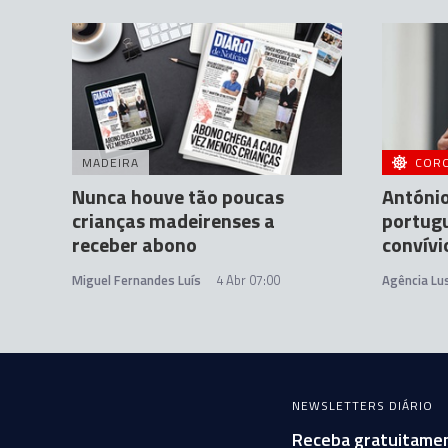
MADEIRA
COR
Nunca houve tão poucas
António
crianças madeirenses a
portugu
receber abono
convívi
Miguel Fernandes Luís
4 Abr 07:00
Agência Lu
NEWSLETTERS DIÁRIO
Receba gratuitamen