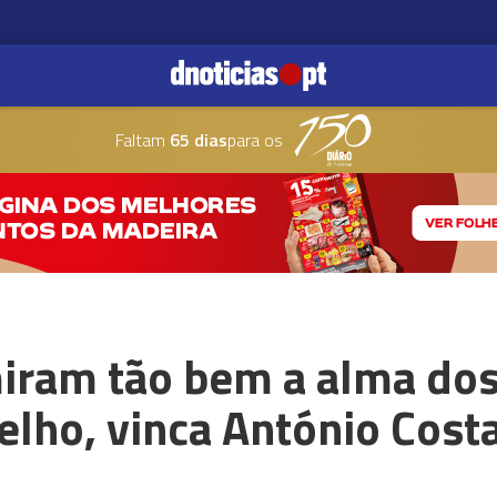
Faltam
65 dias
para os
iram tão bem a alma dos 
lho, vinca António Cost