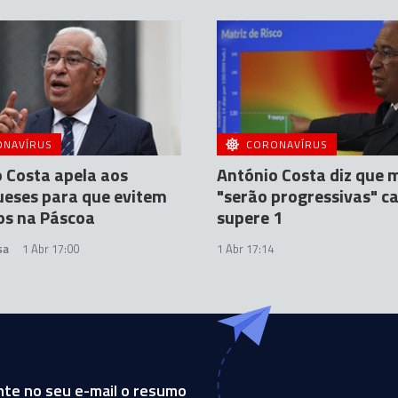
ONAVÍRUS
CORONAVÍRUS
 Costa apela aos
António Costa diz que 
eses para que evitem
"serão progressivas" c
os na Páscoa
supere 1
sa
1 Abr 17:00
1 Abr 17:14
te no seu e-mail o resumo