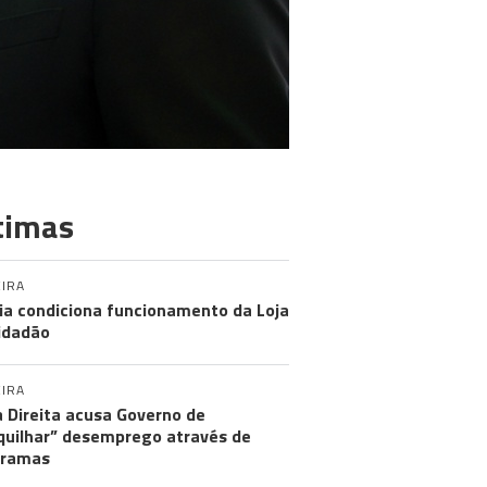
timas
IRA
ia condiciona funcionamento da Loja
idadão
IRA
 Direita acusa Governo de
uilhar” desemprego através de
gramas