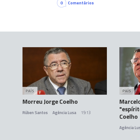
0
Comentários
PAÍS
PAÍS
Morreu Jorge Coelho
Marcel
"espíri
Rúben Santos
Agência Lusa
19:13
Coelho
Agência Lu