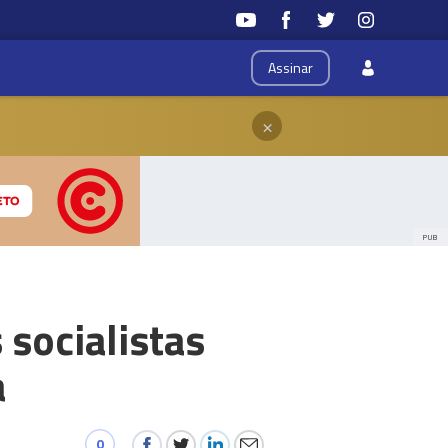
Assinar
×
PUB
socialistas
a
0