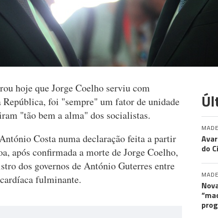
erou hoje que Jorge Coelho serviu com
Úl
 República, foi "sempre" um fator de unidade
ram "tão bem a alma" dos socialistas.
MADE
 António Costa numa declaração feita a partir
Avar
do C
oa, após confirmada a morte de Jorge Coelho,
nistro dos governos de António Guterres entre
MADE
cardíaca fulminante.
Nova
“maq
pro