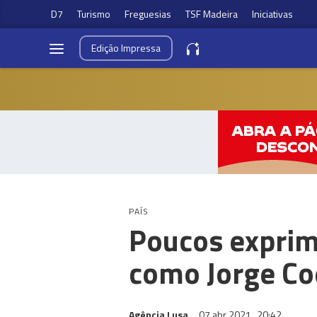
D7
Turismo
Freguesias
TSF Madeira
Iniciativas
Edição
Impressa
PAÍS
Poucos exprim
como Jorge Coe
Agência Lusa
07 abr 2021
20:42