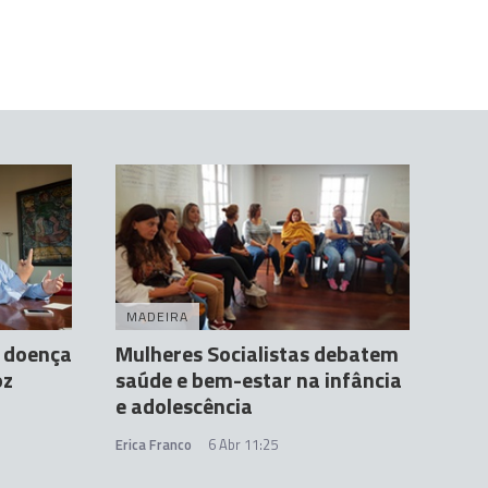
MADEIRA
e doença
Mulheres Socialistas debatem
oz
saúde e bem-estar na infância
e adolescência
Erica Franco
6 Abr 11:25