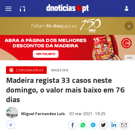
×
Faltam
64 dias
para os
PUB
CORONAVÍRUS
MADEIRA
Madeira regista 33 casos neste
domingo, o valor mais baixo em 76
dias
Miguel Fernandes Luís
07 mar 2021
19:25
0