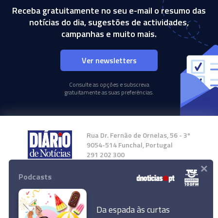
Receba gratuitamente no seu e-mail o resumo das
notícias do dia, sugestões de actividades,
campanhas e muito mais.
Ver newsletters
Consulte as opções e subscreva
gratuitamente as suas preferências.
Rua Dr. Fernão de Ornelas, 56 - 3º
9054-514 Funchal, Portugal
291 202 300
×
Podcasts
Instale a nossa App
Da espada às curtas