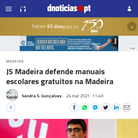
×
Faltam
63 dias
para os
PUB
MADEIRA
JS Madeira defende manuais
escolares gratuitos na Madeira
Sandra S. Gonçalves
24 mar 2021
11:40
2