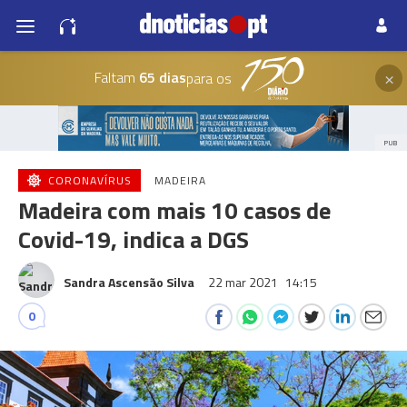
×
Faltam
65 dias
para os
PUB
CORONAVÍRUS
MADEIRA
Madeira com mais 10 casos de
Covid-19, indica a DGS
Sandra Ascensão Silva
22 mar 2021
14:15
0