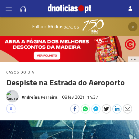
×
Faltam
66 dias
para os
PUB
CASOS DO DIA
Despiste na Estrada do Aeroporto
Andreína Ferreira
08 fev 2021
14:37
0