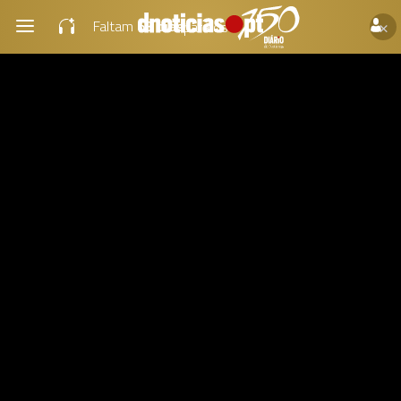
×
Faltam
63 dias
para os