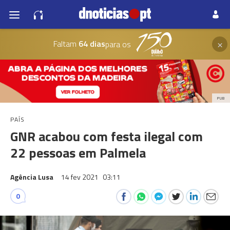
×
Faltam
64 dias
para os
PUB
PAÍS
GNR acabou com festa ilegal com
22 pessoas em Palmela
Agência Lusa
14 fev 2021
03:11
0