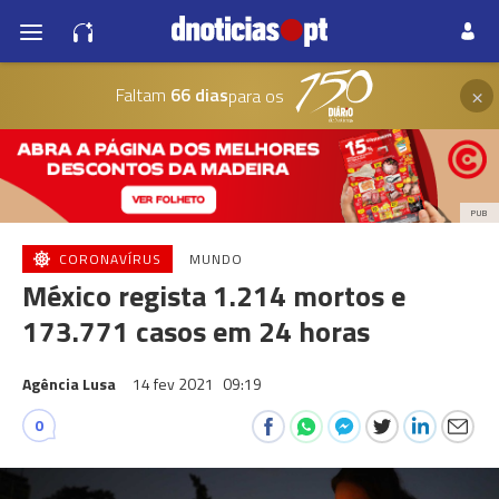
×
Faltam
66 dias
para os
PUB
CORONAVÍRUS
MUNDO
México regista 1.214 mortos e
173.771 casos em 24 horas
Agência Lusa
14 fev 2021
09:19
0