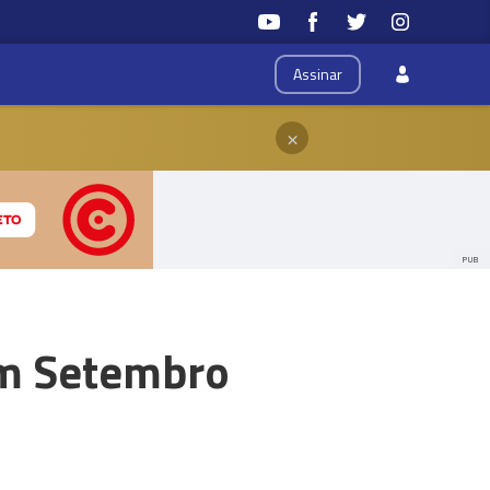
Assinar
×
PUB
em Setembro