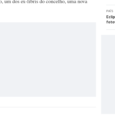
o, um dos ex-libris do concelho, uma nova
PAÍS
Ecli
foto