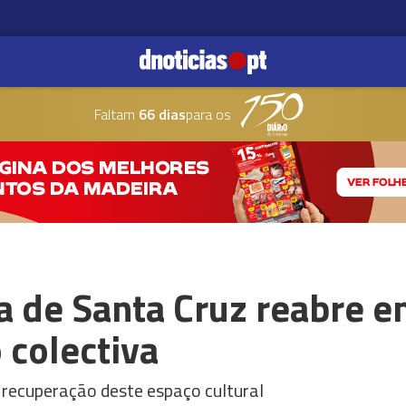
Faltam
66 dias
para os
ra de Santa Cruz reabre 
 colectiva
 recuperação deste espaço cultural