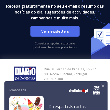
Receba gratuitamente no seu e-mail o resumo das
notícias do dia, sugestões de actividades,
campanhas e muito mais.
Ver newsletters
Consulte as opções e subscreva
gratuitamente as suas preferências.
Rua Dr. Fernão de Ornelas, 56 - 3º
9054-514 Funchal, Portugal
291 202 300
×
Podcasts
Instale a nossa App
Da espada às curtas