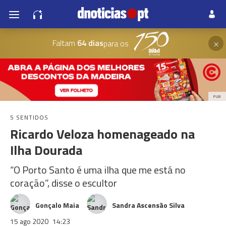
×
Faltam
64 dias
para os
PUB
5 SENTIDOS
Ricardo Veloza homenageado na
Ilha Dourada
“O Porto Santo é uma ilha que me está no
coração”, disse o escultor
Gonçalo Maia
Sandra Ascensão Silva
15 ago 2020
14:23