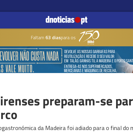
Faltam
63 dias
para os
irenses preparam-se para
rco
ogastronómica da Madeira foi adiado para o final do 