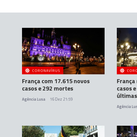
CORONAVÍRUS
COR
França com 17.615 novos
França 
casos e 292 mortes
casos e
últimas
Agência Lusa
16 Dez 21:59
Agência Lu