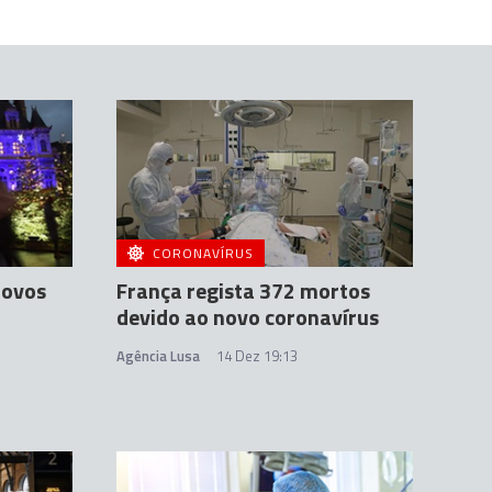
CORONAVÍRUS
novos
França regista 372 mortos
devido ao novo coronavírus
Agência Lusa
14 Dez 19:13