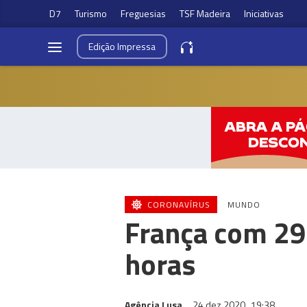
D7
Turismo
Freguesias
TSF Madeira
Iniciativas
Edição
Impressa
CORONAVÍRUS
MUNDO
França com 29
horas
Agência Lusa
24 dez 2020
19:38