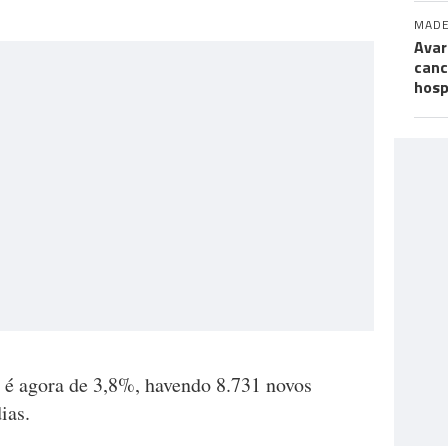
MADE
Avar
canc
hosp
s é agora de 3,8%, havendo 8.731 novos
ias.