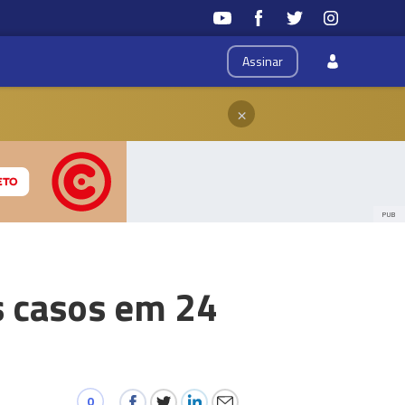
Assinar
×
PUB
s casos em 24
0