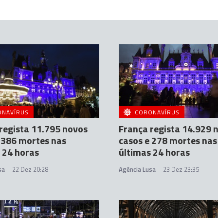
ONAVÍRUS
CORONAVÍRUS
regista 11.795 novos
França regista 14.929 
 386 mortes nas
casos e 278 mortes nas
 24 horas
últimas 24 horas
sa
22 Dez 20:28
Agência Lusa
23 Dez 23:35