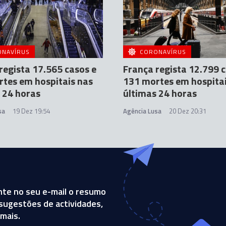
ONAVÍRUS
CORONAVÍRUS
regista 17.565 casos e
França regista 12.799 c
tes em hospitais nas
131 mortes em hospitai
 24 horas
últimas 24 horas
sa
19 Dez 19:54
Agência Lusa
20 Dez 20:31
te no seu e-mail o resumo
, sugestões de actividades,
mais.