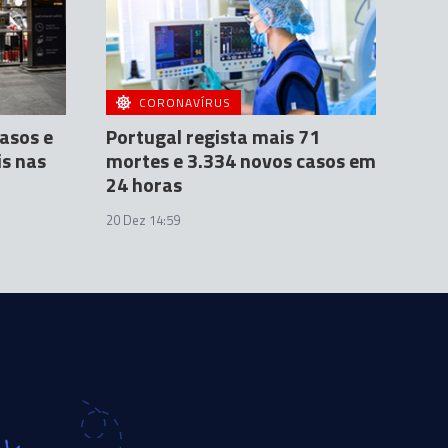
CORONAVÍRUS
asos e
Portugal regista mais 71
s nas
mortes e 3.334 novos casos em
24 horas
20 Dez 14:59