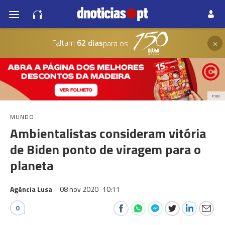
×
Faltam
62 dias
para os
PUB
MUNDO
Ambientalistas consideram vitória
de Biden ponto de viragem para o
planeta
Agência Lusa
08 nov 2020
10:11
0