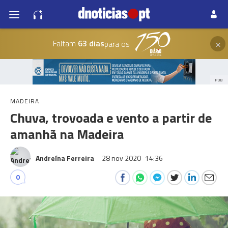
×
Faltam
63 dias
para os
PUB
MADEIRA
Chuva, trovoada e vento a partir de
amanhã na Madeira
Andreína Ferreira
28 nov 2020
14:36
0