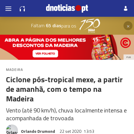
×
Faltam
65 dias
para os
PUB
MADEIRA
Ciclone pós-tropical mexe, a partir
de amanhã, com o tempo na
Madeira
Vento (até 90 km/h), chuva localmente intensa e
acompanhada de trovoada
Orlando Drumond
22 set 2020
13:53