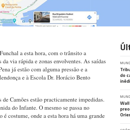
Úl
 Funchal a esta hora, com o trânsito a
 da via rápida e zonas envolventes. As saídas
MUN
Pena já estão com alguma pressão e a
Trib
do c
Mendonça e à Escola Dr. Horácio Bento
inéd
MUN
s de Camões estão practicamente impedidas.
Wall
nida do Infante. O mesmo se passa no
preo
Orie
 é costume, onde a esta hora há uma grande