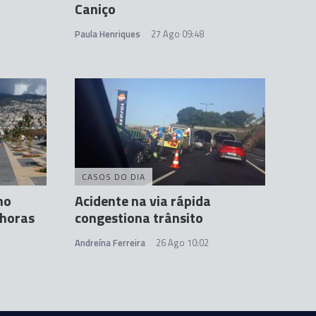
Caniço
Paula Henriques
27 Ago 09:48
CASOS DO DIA
no
Acidente na via rápida
 horas
congestiona trânsito
Andreína Ferreira
26 Ago 10:02