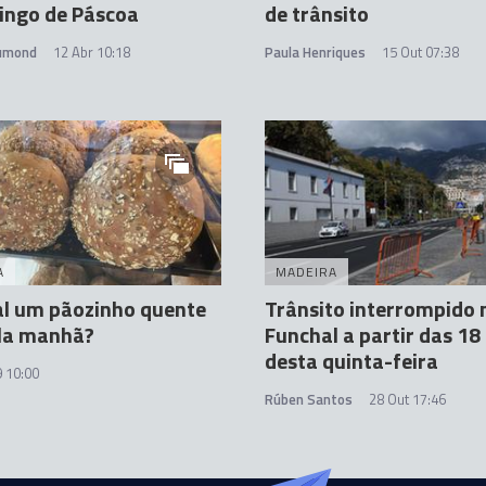
ingo de Páscoa
de trânsito
rumond
12 Abr 10:18
Paula Henriques
15 Out 07:38
A
MADEIRA
al um pãozinho quente
Trânsito interrompido 
ela manhã?
Funchal a partir das 18
desta quinta-feira
 10:00
Rúben Santos
28 Out 17:46