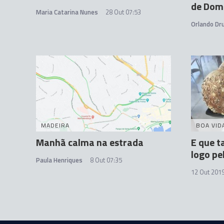
de Dom
Maria Catarina Nunes
28 Out 07:53
Orlando D
MADEIRA
BOA VID
Manhã calma na estrada
E que t
logo p
Paula Henriques
8 Out 07:35
12 Out 2019