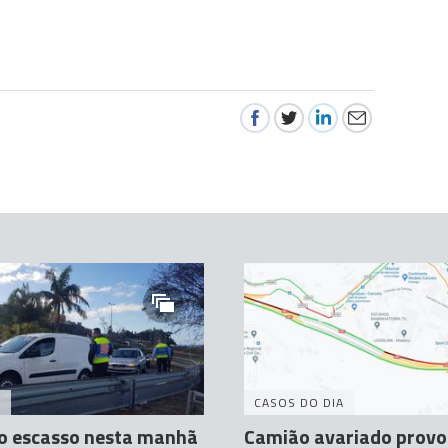
A
CASOS DO DIA
o escasso nesta manhã
Camião avariado provoc