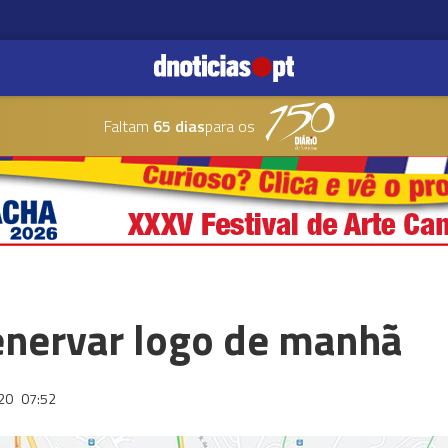
Faltam
65 dias
para os
 enervar logo de manhã
020
07:52