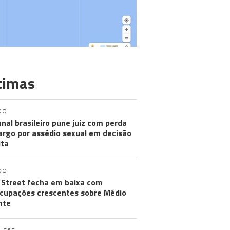
timas
DO
unal brasileiro pune juiz com perda
argo por assédio sexual em decisão
ita
DO
 Street fecha em baixa com
cupações crescentes sobre Médio
nte