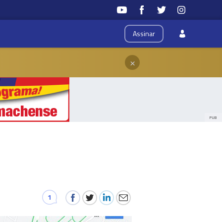
Assinar
×
PUB
1