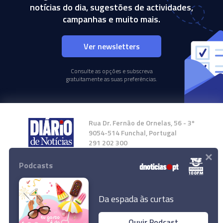
notícias do dia, sugestões de actividades,
campanhas e muito mais.
Ver newsletters
Consulte as opções e subscreva
gratuitamente as suas preferências.
Rua Dr. Fernão de Ornelas, 56 - 3º
9054-514 Funchal, Portugal
291 202 300
×
Podcasts
Instale a nossa App
Da espada às curtas
Ouvir Podcast