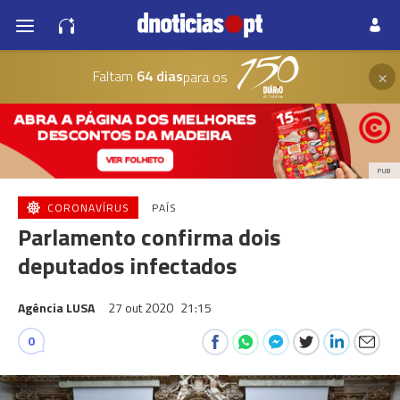
×
Faltam
64 dias
para os
PUB
CORONAVÍRUS
PAÍS
Parlamento confirma dois
deputados infectados
Agência LUSA
27 out 2020
21:15
0