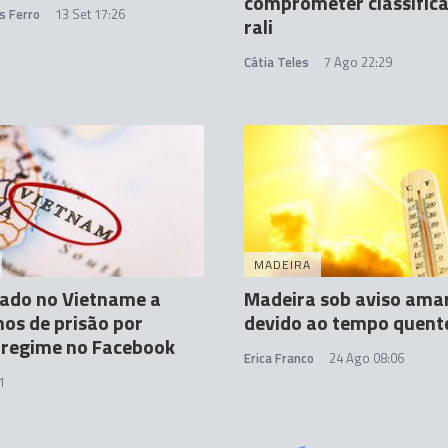
comprometer classifica
s Ferro
13 Set 17:26
rali
Cátia Teles
7 Ago 22:29
MADEIRA
ado no Vietname a
Madeira sob aviso ama
nos de prisão por
devido ao tempo quent
r regime no Facebook
Erica Franco
24 Ago 08:06
1