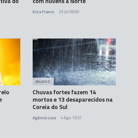
tiva do
com nuvens a Norte
Erica Franco
25 Jul 09:00
MUNDO
relo
Chuvas fortes fazem 14
e
mortos e 13 desaparecidos na
Coreia do Sul
Agência Lusa
4 Ago 10:57