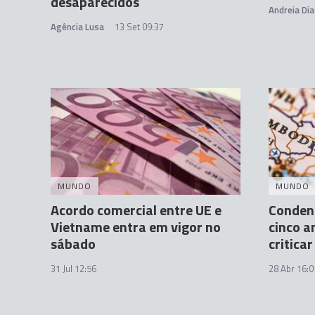
desaparecidos
Andreia Dia
Agência Lusa
13 Set 09:37
MUNDO
MUNDO
Acordo comercial entre UE e
Conden
Vietname entra em vigor no
cinco a
sábado
critica
31 Jul 12:56
28 Abr 16:0