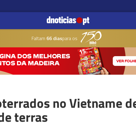
Faltam
66 dias
para os
oterrados no Vietname d
de terras