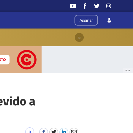
Assinar
×
PUB
evido a
0