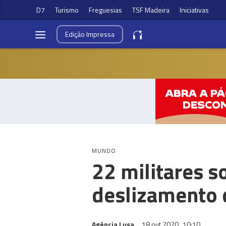
D7
Turismo
Freguesias
TSF Madeira
Iniciativas
Edição
Impressa
MUNDO
22 militares s
deslizamento 
Agência Lusa
18 out 2020
10:10