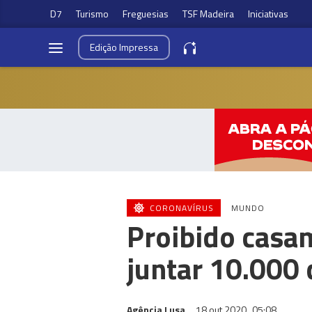
D7
Turismo
Freguesias
TSF Madeira
Iniciativas
Edição
Impressa
CORONAVÍRUS
MUNDO
Proibido casa
juntar 10.000
Agência Lusa
18 out 2020
05:08