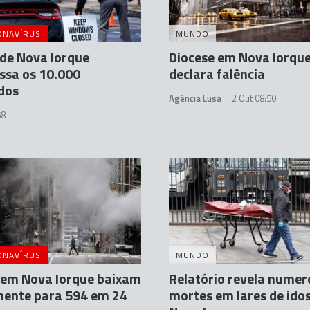
ONAVÍRUS
MUNDO
de Nova Iorque
Diocese em Nova Iorqu
ssa os 10.000
declara falência
dos
Agência Lusa
2 Out 08:50
58
ONAVÍRUS
MUNDO
 em Nova Iorque baixam
Relatório revela numer
mente para 594 em 24
mortes em lares de ido