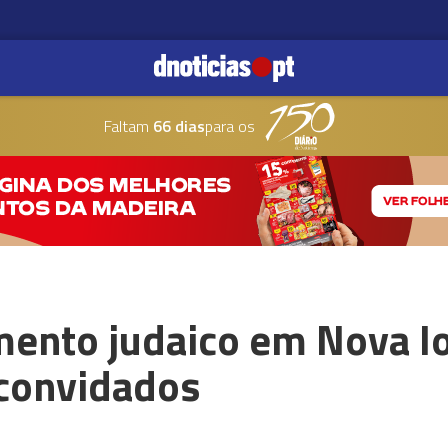
Faltam
66 dias
para os
mento judaico em Nova Io
 convidados