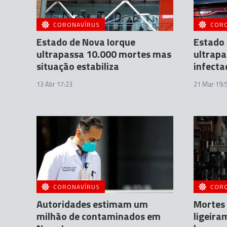
CORONAVÍRUS
COR
Estado de Nova Iorque
Estado 
ultrapassa 10.000 mortes mas
ultrapa
situação estabiliza
infecta
13 Abr 17:23
21 Mar 19:
CORONAVÍRUS
COR
Autoridades estimam um
Mortes
milhão de contaminados em
ligeira