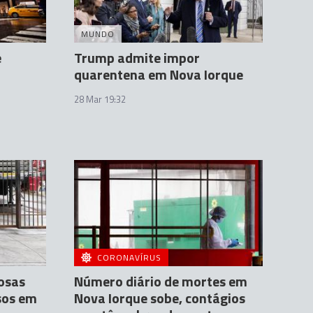
MUNDO
e
Trump admite impor
quarentena em Nova Iorque
28 Mar 19:32
CORONAVÍRUS
osas
Número diário de mortes em
sos em
Nova Iorque sobe, contágios