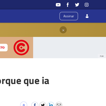
Assinar
×
PUB
rque que ia
0