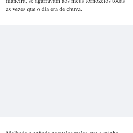
maneira, se agarravam aos meus tornozelos todas
as vezes que o dia era de chuva.
Molhada e enfiada naqueles trajes que a minha