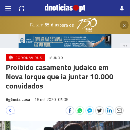
×
Faltam
65 dias
para os
PUB
CORONAVÍRUS
MUNDO
Proibido casamento judaico em
Nova Iorque que ia juntar 10.000
convidados
Agência Lusa
18 out 2020
05:08
0