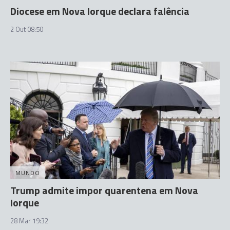
Diocese em Nova Iorque declara falência
2 Out 08:50
MUNDO
Trump admite impor quarentena em Nova
Iorque
28 Mar 19:32