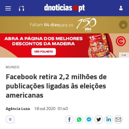
×
Faltam
64 dias
para os
PUB
MUNDO
Facebook retira 2,2 milhões de
publicações ligadas às eleições
americanas
Agência Lusa
18 out 2020
01:40
0