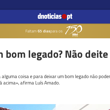
Faltam
65 dias
para os
m bom legado? Não deite 
 alguma coisa e para deixar um bom legado não podem
lá acima», afirma Luís Amado.