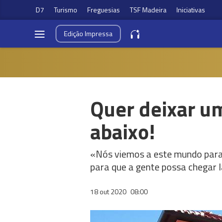
D7
Turismo
Freguesias
TSF Madeira
Iniciativas
Edição
Impressa
Quer deixar u
abaixo!
«Nós viemos a este mundo para
para que a gente possa chegar 
18 out 2020
08:00