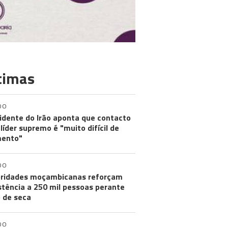
timas
DO
idente do Irão aponta que contacto
líder supremo é "muito difícil de
ento"
DO
ridades moçambicanas reforçam
stência a 250 mil pessoas perante
o de seca
DO