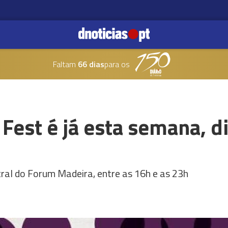
Faltam
66 dias
para os
Fest é já esta semana, d
ral do Forum Madeira, entre as 16h e as 23h