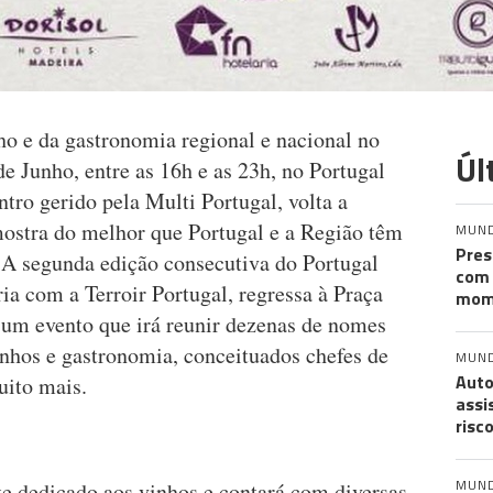
o e da gastronomia regional e nacional no
Úl
de Junho, entre as 16h e as 23h, no Portugal
ro gerido pela Multi Portugal, volta a
 mostra do melhor que Portugal e a Região têm
MUN
Pres
s. A segunda edição consecutiva do Portugal
com 
a com a Terroir Portugal, regressa à Praça
mom
um evento que irá reunir dezenas de nomes
inhos e gastronomia, conceituados chefes de
MUN
Auto
uito mais.
assi
risc
MUN
te dedicado aos vinhos e contará com diversas