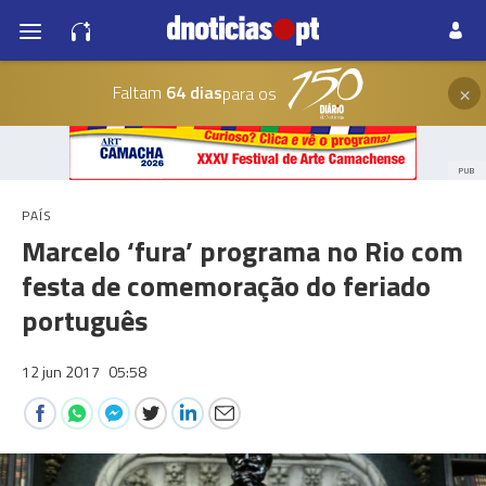
×
Faltam
64 dias
para os
PUB
PAÍS
Marcelo ‘fura’ programa no Rio com
festa de comemoração do feriado
português
12 jun 2017
05:58