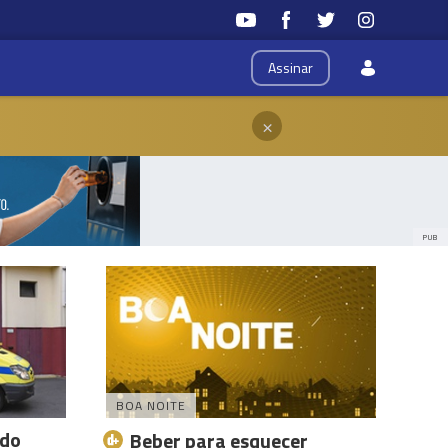
Assinar
×
PUB
BOA NOITE
ado
Beber para esquecer