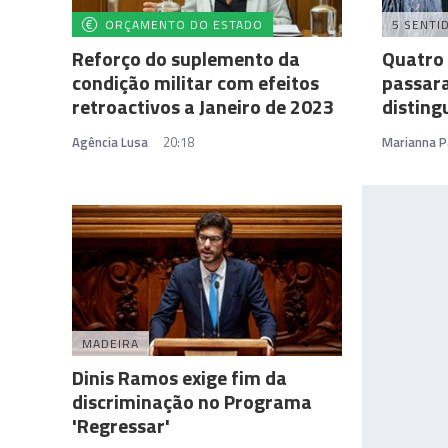
ORÇAMENTO DO ESTADO
5 SENTI
Reforço do suplemento da
Quatro 
condição militar com efeitos
passara
retroactivos a Janeiro de 2023
disting
Agência Lusa
20:18
Marianna P
MADEIRA
Dinis Ramos exige fim da
discriminação no Programa
'Regressar'