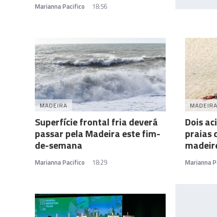
Marianna Pacifico
18:56
MADEIRA
MADEIR
Superfície frontal fria deverá
Dois ac
passar pela Madeira este fim-
praias 
de-semana
madeir
Marianna Pacifico
18:29
Marianna P