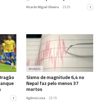
Ricardo Miguel Oliveira
23:35
1
MUNDO
 Dragão
Sismo de magnitude 6,4 no
rranque
Nepal faz pelo menos 37
a
mortos
Agência Lusa
22:19
1