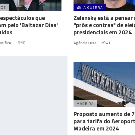
DOS
A GUERRA
espectáculos que
Zelensky está a pensar
m pelo 'Baltazar Dias'
"prós e contras" de elei
uidos
presidenciais em 2024
acifico
19:50
Agência Lusa
19:41
MADEIRA
Proposto aumento de 7
para tarifa do Aeropor
Madeira em 2024