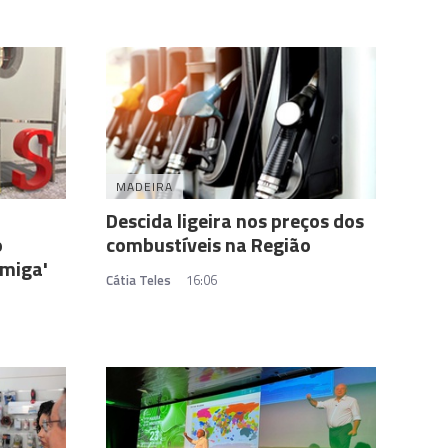
MADEIRA
Descida ligeira nos preços dos
o
combustíveis na Região
miga'
Cátia Teles
16:06