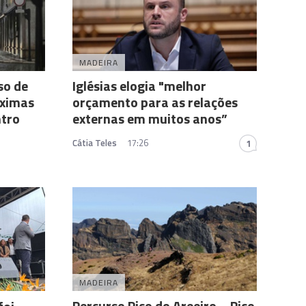
MADEIRA
so de
Iglésias elogia "melhor
óximas
orçamento para as relações
ntro
externas em muitos anos”
Cátia Teles
17:26
1
MADEIRA
Percurso Pico do Areeiro – Pico