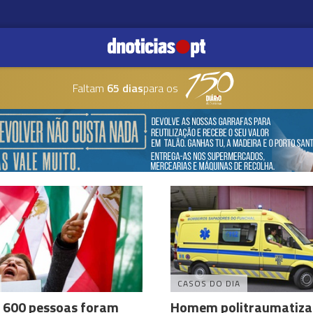
Faltam
65 dias
para os
CASOS DO DIA
e 600 pessoas foram
Homem politraumatiz