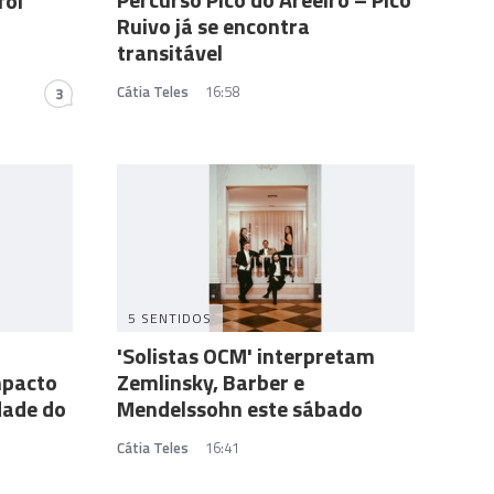
foi
Ruivo já se encontra
transitável
Cátia Teles
16:58
3
5 SENTIDOS
'Solistas OCM' interpretam
mpacto
Zemlinsky, Barber e
dade do
Mendelssohn este sábado
Cátia Teles
16:41