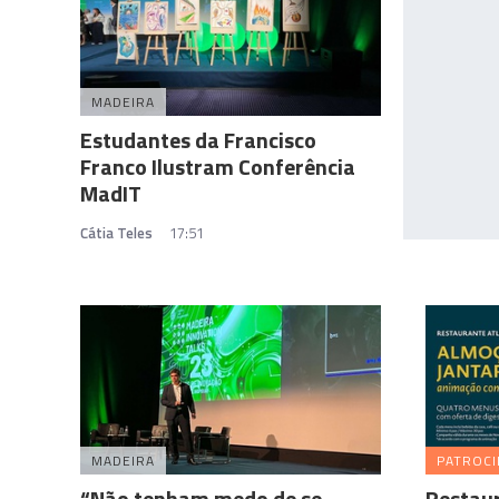
MADEIRA
Estudantes da Francisco
Franco Ilustram Conferência
MadIT
Cátia Teles
17:51
MADEIRA
PATROC
“Não tenham medo de se
Restaur