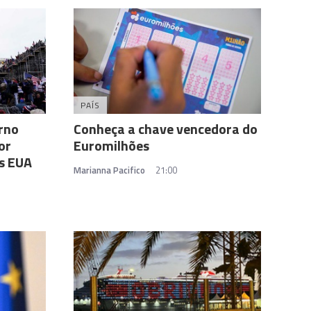
PAÍS
rno
Conheça a chave vencedora do
or
Euromilhões
os EUA
Marianna Pacifico
21:00