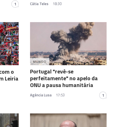
Cátia Teles
18:30
1
MUNDO
Portugal "revê-se
 com o
perfeitamente" no apelo da
m Leiria
ONU a pausa humanitária
Agência Lusa
17:53
1