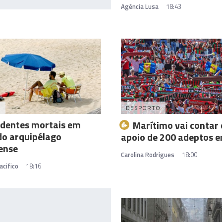
Agência Lusa
18:43
A
DESPORTO
identes mortais em
Marítimo vai contar
do arquipélago
apoio de 200 adeptos e
ense
Carolina Rodrigues
18:00
acifico
18:16