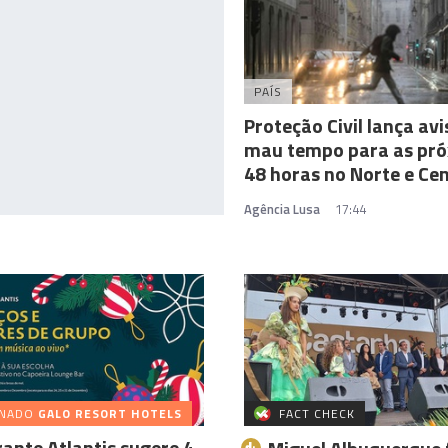
PAÍS
Proteção Civil lança avi
mau tempo para as pr
48 horas no Norte e Ce
Agência Lusa
17:44
INADO
GALO RESORT HOTELS
FACT CHECK
ante Atlantis sugere 4