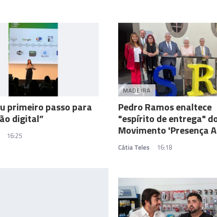
A
MADEIRA
u primeiro passo para
Pedro Ramos enaltece
ão digital”
"espírito de entrega" d
Movimento 'Presença A
16:25
Cátia Teles
16:18