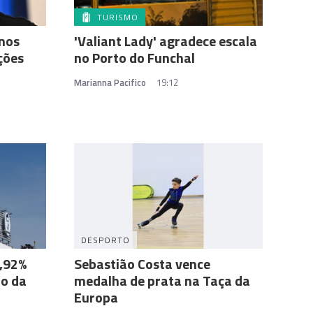
TURISMO
 nos
'Valiant Lady' agradece escala
ções
no Porto do Funchal
Marianna Pacifico
19:12
DESPORTO
,92%
Sebastião Costa vence
to da
medalha de prata na Taça da
Europa