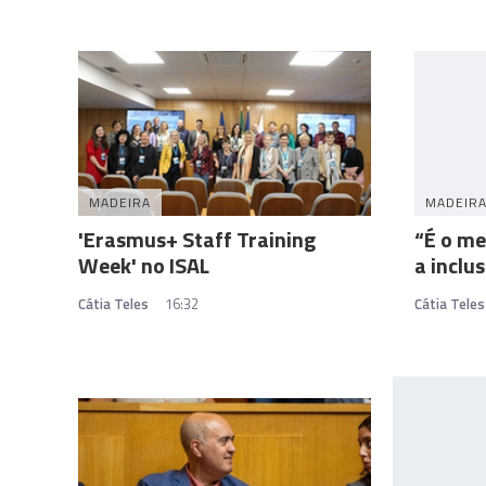
MADEIRA
MADEIR
'Erasmus+ Staff Training
“É o me
Week' no ISAL
a inclus
Cátia Teles
16:32
Cátia Teles