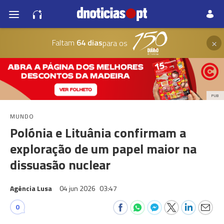
×
Faltam
64 dias
para os
PUB
MUNDO
Polónia e Lituânia confirmam a
exploração de um papel maior na
dissuasão nuclear
Agência Lusa
04 jun 2026
03:47
0