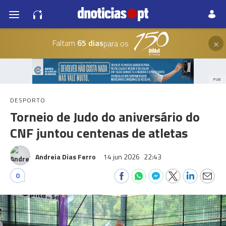
×
Faltam
65 dias
para os
PUB
DESPORTO
Torneio de Judo do aniversário do
CNF juntou centenas de atletas
Andreia Dias Ferro
14 jun 2026
22:43
0