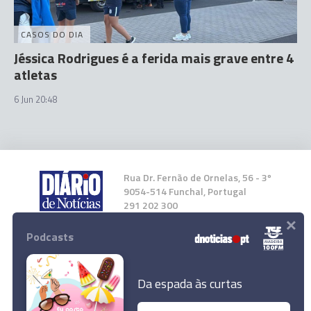
CASOS DO DIA
Jéssica Rodrigues é a ferida mais grave entre 4
atletas
6 Jun 20:48
Rua Dr. Fernão de Ornelas, 56 - 3º
9054-514 Funchal, Portugal
291 202 300
×
Podcasts
Instale a nossa App
Da espada às curtas