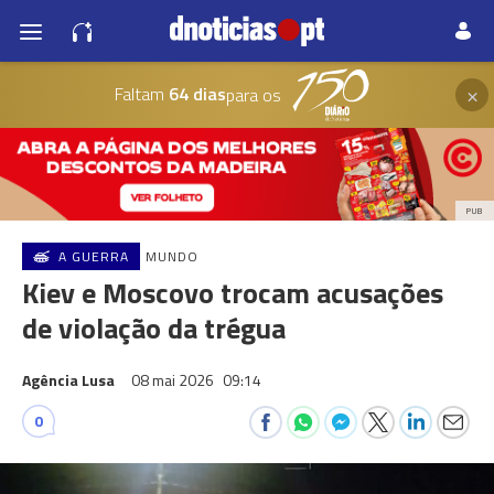
×
Faltam
64 dias
para os
PUB
A GUERRA
MUNDO
Kiev e Moscovo trocam acusações
de violação da trégua
Agência Lusa
08 mai 2026
09:14
0