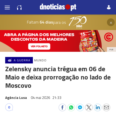
×
Faltam
64 dias
para os
PUB
A GUERRA
MUNDO
Zelensky anuncia trégua em 06 de
Maio e deixa prorrogação no lado de
Moscovo
Agência Lusa
04 mai 2026
21:33
0